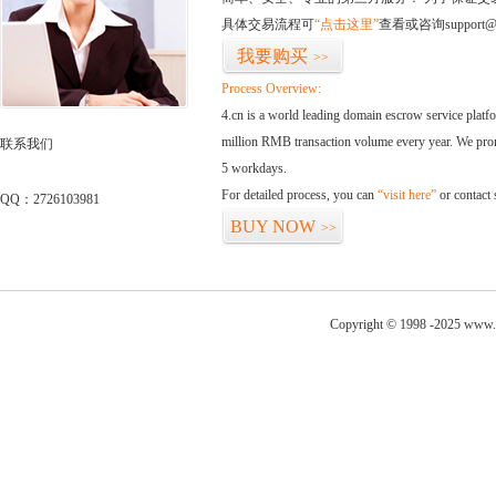
具体交易流程可
“点击这里”
查看或咨询support@
我要购买
>>
Process Overview:
4.cn is a world leading domain escrow service plat
million RMB transaction volume every year. We promi
联系我们
5 workdays.
For detailed process, you can
“visit here”
or contact
QQ：2726103981
BUY NOW
>>
Copyright © 1998 -2025 www.m